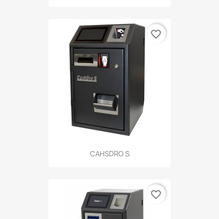
favorite_border
CAHSDRO S
favorite_border