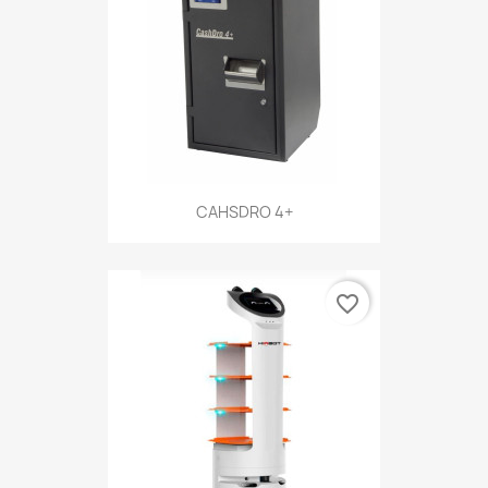
CAHSDRO 4+
favorite_border