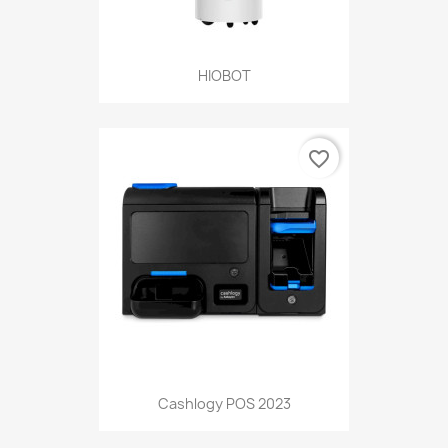
HIOBOT
favorite_border
Cashlogy POS 2023