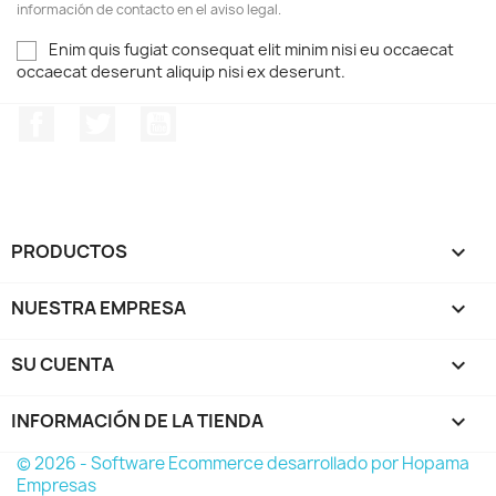
información de contacto en el aviso legal.
Enim quis fugiat consequat elit minim nisi eu occaecat
occaecat deserunt aliquip nisi ex deserunt.
Facebook
Twitter
YouTube
PRODUCTOS

NUESTRA EMPRESA

SU CUENTA

INFORMACIÓN DE LA TIENDA
keyboard_arrow_down
© 2026 - Software Ecommerce desarrollado por Hopama
Empresas