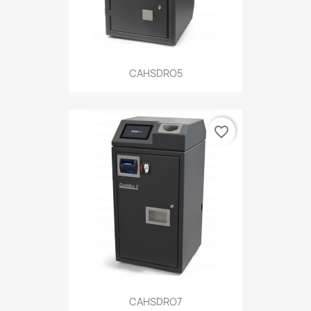
CAHSDRO5
favorite_border
CAHSDRO7