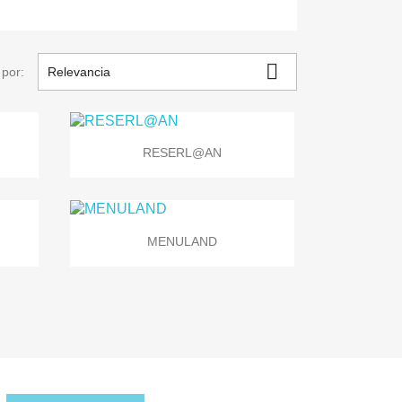

por:
Relevancia

Vista rápida
RESERL@AN

Vista rápida
MENULAND