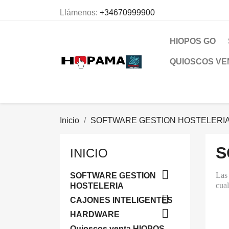
Llámenos:
+34670999900
HIOPOS GO
QUIOSCOS VE
Inicio
SOFTWARE GESTION HOSTELERI
S
INICIO

Las
SOFTWARE GESTION
cual
HOSTELERIA

CAJONES INTELIGENTES

HARDWARE
Quioscos venta HIOPOS