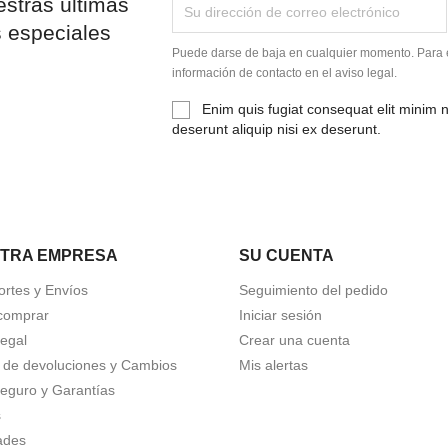
stras últimas
s especiales
Puede darse de baja en cualquier momento. Para e
información de contacto en el aviso legal.
Enim quis fugiat consequat elit minim 
deserunt aliquip nisi ex deserunt.
TRA EMPRESA
SU CUENTA
ortes y Envíos
Seguimiento del pedido
comprar
Iniciar sesión
Legal
Crear una cuenta
a de devoluciones y Cambios
Mis alertas
eguro y Garantías
s
ades