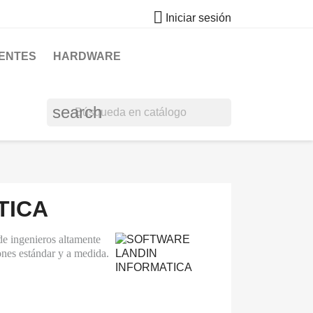

Iniciar sesión
GENTES
HARDWARE
search
TICA
de ingenieros altamente
iones estándar y a medida.