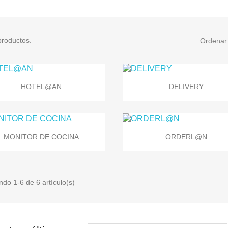
productos.
Ordenar 


Vista rápida
Vista rápida
HOTEL@AN
DELIVERY


Vista rápida
Vista rápida
MONITOR DE COCINA
ORDERL@N
do 1-6 de 6 artículo(s)